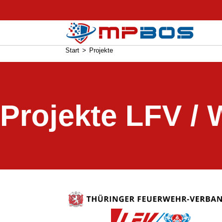
Projekte
Start
>
Projekte
Projekte LFV / 