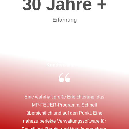
30
 Jahre +
Erfahrung
Kundenstimmen
Eine wahrhaft große Erleichterung, das
MP-FEUER-Programm. Schnell
übersichtlich und auf den Punkt. Eine
nahezu perfekte Verwaltungssoftware für