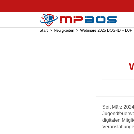
Webinare 2025 BOS-ID – DJF
Start
>
Neuigkeiten
>
Webinare 2025 BOS-ID – DJF
Seit März 2024
Jugendfeuerweh
digitalen Mitg
Veranstaltunge