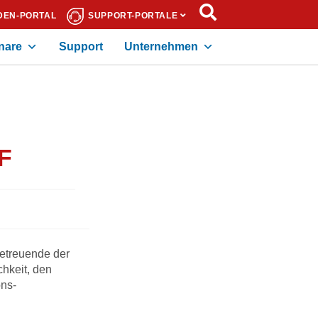
DEN-PORTAL
SUPPORT-PORTALE
nare
Support
Unternehmen
F
Betreuende der
chkeit, den
ons-