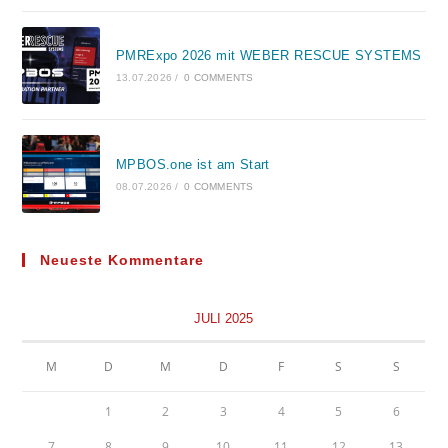
PMRExpo 2026 mit WEBER RESCUE SYSTEMS
13.07.2026
/
0 COMMENTS
MPBOS.one ist am Start
08.07.2026
/
0 COMMENTS
Neueste Kommentare
JULI 2025
M
D
M
D
F
S
S
1
2
3
4
5
6
7
8
9
10
11
12
13