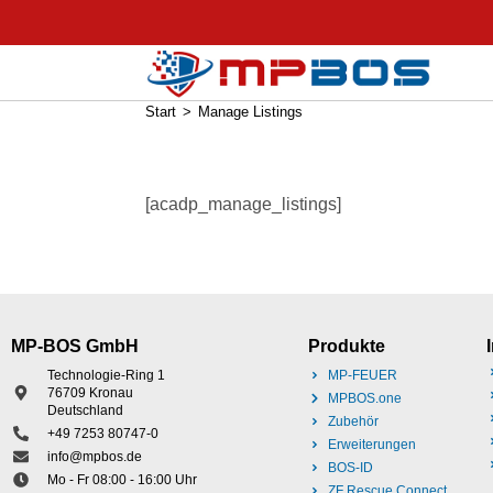
Manage Listings
Start
>
Manage Listings
[acadp_manage_listings]
MP-BOS GmbH
Produkte
Technologie-Ring 1
MP-FEUER
76709 Kronau
MPBOS.one
Deutschland
Zubehör
+49 7253 80747-0
Erweiterungen
info@mpbos.de
BOS-ID
Mo - Fr 08:00 - 16:00 Uhr
ZF Rescue Connect